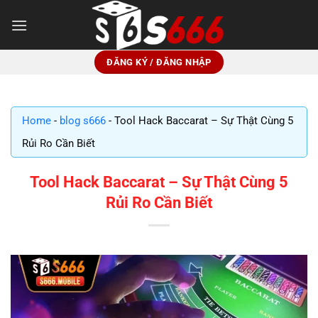
Bỏ
qua
nội
dung
ĐĂNG KÝ / ĐĂNG NHẬP
Home
-
blog s666
-
Tool Hack Baccarat – Sự Thật Cùng 5
Rủi Ro Cần Biết
Tool Hack Baccarat – Sự Thật Cùng 5
Rủi Ro Cần Biết