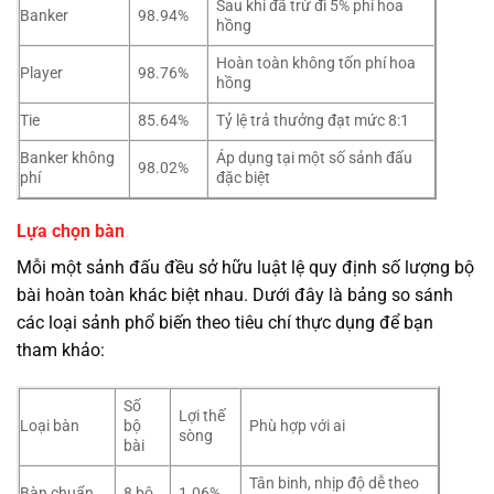
Sau khi đã trừ đi 5% phí hoa
Banker
98.94%
hồng
Hoàn toàn không tốn phí hoa
Player
98.76%
hồng
Tie
85.64%
Tỷ lệ trả thưởng đạt mức 8:1
Banker không
Áp dụng tại một số sảnh đấu
98.02%
phí
đặc biệt
Lựa chọn bàn
Mỗi một sảnh đấu đều sở hữu luật lệ quy định số lượng bộ
bài hoàn toàn khác biệt nhau. Dưới đây là bảng so sánh
các loại sảnh phổ biến theo tiêu chí thực dụng để bạn
tham khảo:
Số
Lợi thế
Loại bàn
bộ
Phù hợp với ai
sòng
bài
Tân binh, nhịp độ dễ theo
Bàn chuẩn
8 bộ
1.06%