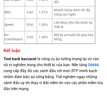
dõi
Khách hàng thích tốc độ,
Mini
6 bộ
1.01%
vòng cực ngắn
Lão làng, yêu cầu phản xạ
Speed
8 bộ
1.06%
thật lẹ
No
Bất kỳ ai muốn bỏ qua hoa
6 bộ
1.46%
Commission
hồng
Kết luận
Tool hack baccarat
là công cụ ảo tưởng mang lại vô vàn
rủi ro nghiêm trọng cho thiết bị của bạn. Nền tảng
S6666
cung cấp đầy đủ các sảnh đấu với mức RTP minh bạch
nhằm đảm bảo sự công bằng. Trải nghiệm ngay những
sảnh đấu uy tín thay vì đặt niềm tin vào các phần mềm lừa
đảo trên mạng.