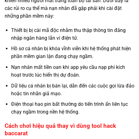
khiến nhiều người mất trắng toàn bộ tài sản. Dưới đây là
các rủi ro cụ thể mà nạn nhân đã gặp phải khi cài đặt
những phần mềm này:
Thiết bị bị cài mã độc nhằm thu thập thông tin đăng
nhập ngân hàng lẫn ví điện tử.
Hồ sơ cá nhân bị khóa vĩnh viễn khi hệ thống phát hiện
phần mềm gian lận đang chạy ngầm.
Nạn nhân mất tiền oan khi app yêu cầu nạp phí kích
hoạt trước lúc hiển thị dự đoán.
Dữ liệu cá nhân bị bán lại, dẫn đến các cuộc gọi lừa đảo
hoặc tin nhắn giả mạo.
Điện thoại hao pin bất thường do tiến trình ẩn liên tục
chạy ngầm trong nền hệ thống.
Cách chơi hiệu quả thay vì dùng tool hack
baccarat