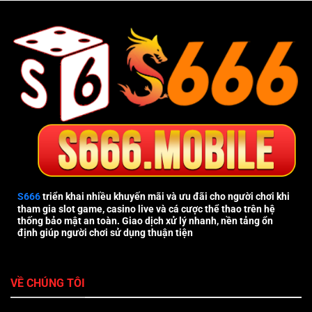
S666
triển khai nhiều khuyến mãi và ưu đãi cho người chơi khi
tham gia slot game, casino live và cá cược thể thao trên hệ
thống bảo mật an toàn. Giao dịch xử lý nhanh, nền tảng ổn
định giúp người chơi sử dụng thuận tiện
VỀ CHÚNG TÔI