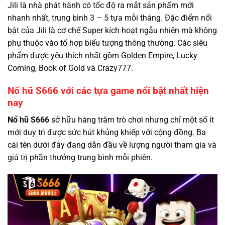
Jili là nhà phát hành có tốc độ ra mắt sản phẩm mới
nhanh nhất, trung bình 3 – 5 tựa mỗi tháng. Đặc điểm nổi
bật của Jili là cơ chế Super kích hoạt ngẫu nhiên mà không
phụ thuộc vào tổ hợp biểu tượng thông thường. Các siêu
phẩm được yêu thích nhất gồm Golden Empire, Lucky
Coming, Book of Gold và Crazy777.
Nổ hũ S666 với các tựa game nổi bật nhất hiện
nay
Nổ hũ S666
sở hữu hàng trăm trò chơi nhưng chỉ một số ít
mới duy trì được sức hút khủng khiếp với cộng đồng. Ba
cái tên dưới đây đang dẫn đầu về lượng người tham gia và
giá trị phần thưởng trung bình mỗi phiên.