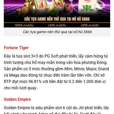
Các tựa game nên thử qua tại nổ hũ S666
Fortune Tiger
Đây là tựa slot 3×3 do PG Soft phát triển, lấy cảm hứng từ
hình tượng chú hổ may mắn trong văn hóa phương Đông.
Sản phẩm có 5 mức thưởng gồm Mini, Minor, Major, Grand
và Mega dao động từ chục đến trăm lần tiền vốn. Chỉ số
RTP đạt mức 96.81% với tiền đặt từ 0.2 đến 1.000 đơn vị
cho mỗi lượt quay.
Golden Empire
Golden Empire là siêu phẩm slot 6 cột do Jili phát triển, lấy