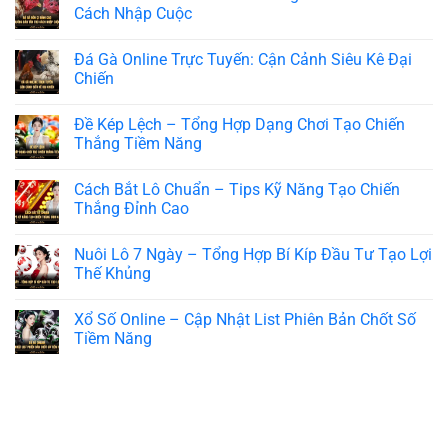
Cách Nhập Cuộc
Đá Gà Online Trực Tuyến: Cận Cảnh Siêu Kê Đại
Chiến
Đề Kép Lệch – Tổng Hợp Dạng Chơi Tạo Chiến
Thắng Tiềm Năng
Cách Bắt Lô Chuẩn – Tips Kỹ Năng Tạo Chiến
Thắng Đỉnh Cao
Nuôi Lô 7 Ngày – Tổng Hợp Bí Kíp Đầu Tư Tạo Lợi
Thế Khủng
Xổ Số Online – Cập Nhật List Phiên Bản Chốt Số
Tiềm Năng