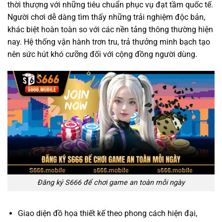
thời thượng với những tiêu chuẩn phục vụ đạt tầm quốc tế.
Người chơi dễ dàng tìm thấy những trải nghiệm độc bản,
khác biệt hoàn toàn so với các nền tảng thông thường hiện
nay. Hệ thống vận hành trơn tru, trả thưởng minh bạch tạo
nên sức hút khó cưỡng đối với cộng đồng người dùng.
Đăng ký S666 để chơi game an toàn mỗi ngày
Giao diện đồ họa thiết kế theo phong cách hiện đại,