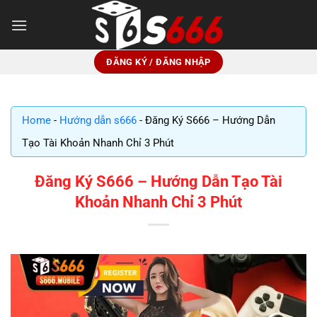
Bỏ
qua
nội
dung
ĐĂNG KÝ / ĐĂNG NHẬP
Home
-
Hướng dẫn s666
-
Đăng Ký S666 – Hướng Dẫn
Tạo Tài Khoản Nhanh Chỉ 3 Phút
Đăng Ký S666 – Hướng Dẫn Tạo Tài
Khoản Nhanh Chỉ 3 Phút