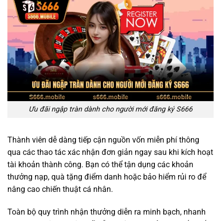
Ưu đãi ngập tràn dành cho người mới đăng ký S666
Thành viên dễ dàng tiếp cận nguồn vốn miễn phí thông
qua các thao tác xác nhận đơn giản ngay sau khi kích hoạt
tài khoản thành công. Bạn có thể tận dụng các khoản
thưởng nạp, quà tặng điểm danh hoặc bảo hiểm rủi ro để
nâng cao chiến thuật cá nhân.
Toàn bộ quy trình nhận thưởng diễn ra minh bạch, nhanh