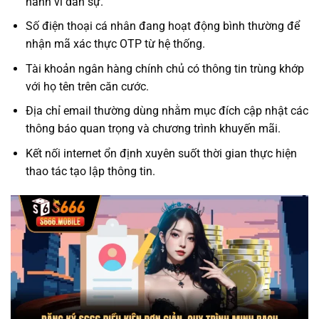
hành vi dân sự.
Số điện thoại cá nhân đang hoạt động bình thường để
nhận mã xác thực OTP từ hệ thống.
Tài khoản ngân hàng chính chủ có thông tin trùng khớp
với họ tên trên căn cước.
Địa chỉ email thường dùng nhằm mục đích cập nhật các
thông báo quan trọng và chương trình khuyến mãi.
Kết nối internet ổn định xuyên suốt thời gian thực hiện
thao tác tạo lập thông tin.