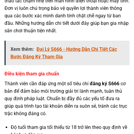
thao tác chạm nhẹ trên màn hình điện thoại hoặc máy tính.
Đơn vị luôn chú trọng bảo vệ quyền lợi thành viên thông
qua các bước xác minh danh tính chặt chẽ ngay từ ban
đầu. Những hướng dẫn chi tiết dưới đây giúp bạn gia nhập
sân chơi thuận tiện nhất.
Xem thêm:
Đại Lý S666 - Hướng Dẫn Chi Tiết Các
Bước Đăng Ký Tham Gia
Điều kiện tham gia chuẩn
Thành viên cần đáp ứng một số tiêu chí
đăng ký S666
cơ
bản để đảm bảo môi trường giải trí lành mạnh, tuân thủ
quy định pháp luật. Chuẩn bị đầy đủ các yếu tố đưa ra
giúp quá trình tạo tài khoản diễn ra suôn sẻ, tránh các trục
trặc không đáng có.
Độ tuổi tham gia tối thiểu từ 18 trở lên theo quy định về