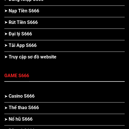
Nạp Tiền S666
Rút Tiền S666
Đại lý S666
Tải App S666
Truy cập sơ đồ website
GAME S666
Casino S666
Thể thao S666
Nổ hũ S666