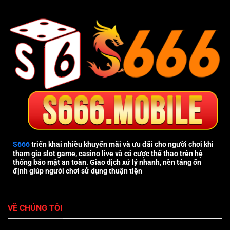
S666
triển khai nhiều khuyến mãi và ưu đãi cho người chơi khi
tham gia slot game, casino live và cá cược thể thao trên hệ
thống bảo mật an toàn. Giao dịch xử lý nhanh, nền tảng ổn
định giúp người chơi sử dụng thuận tiện
VỀ CHÚNG TÔI