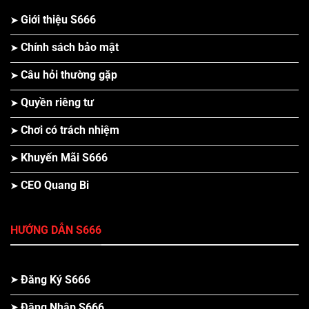
Giới thiệu S666
Chính sách bảo mật
Câu hỏi thường gặp
Quyền riêng tư
Chơi có trách nhiệm
Khuyến Mãi S666
CEO Quang Bi
HƯỚNG DẪN S666
Đăng Ký S666
Đăng Nhập S666