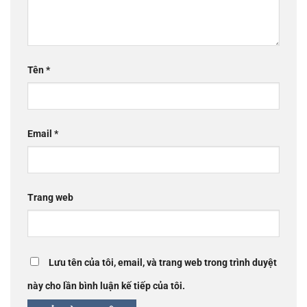
Tên
*
Email
*
Trang web
Lưu tên của tôi, email, và trang web trong trình duyệt
này cho lần bình luận kế tiếp của tôi.