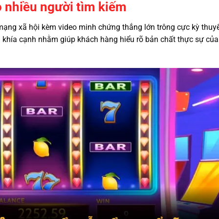
do nhiều người tìm kiếm
 mạng xã hội kèm video minh chứng thắng lớn trông cực kỳ thuy
g khía cạnh nhằm giúp khách hàng hiểu rõ bản chất thực sự của