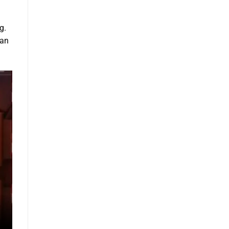
g.
 an