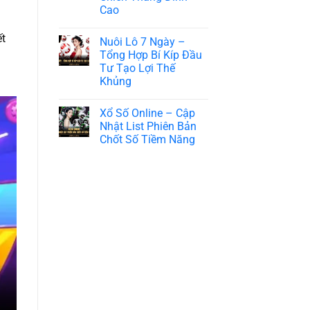
Cao
ết
Nuôi Lô 7 Ngày –
Tổng Hợp Bí Kíp Đầu
Tư Tạo Lợi Thế
Khủng
Xổ Số Online – Cập
Nhật List Phiên Bản
Chốt Số Tiềm Năng