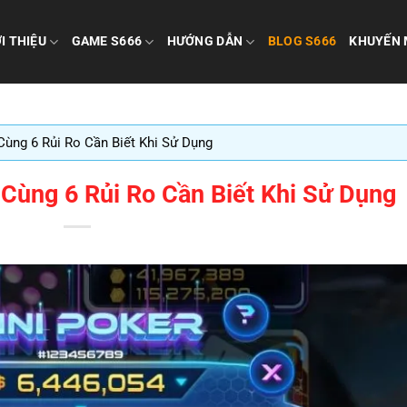
I THIỆU
GAME S666
HƯỚNG DẪN
BLOG S666
KHUYẾN 
Cùng 6 Rủi Ro Cần Biết Khi Sử Dụng
 Cùng 6 Rủi Ro Cần Biết Khi Sử Dụng