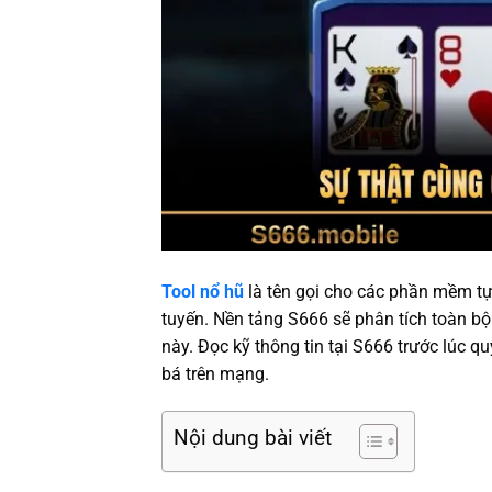
Tool nổ hũ
là tên gọi cho các phần mềm tự
tuyến. Nền tảng S666 sẽ phân tích toàn bộ 
này. Đọc kỹ thông tin tại S666 trước lúc
bá trên mạng.
Nội dung bài viết