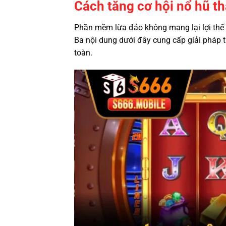
Cách tăng cơ hội nổ hũ th
Phần mềm lừa đảo không mang lại lợi thế t
Ba nội dung dưới đây cung cấp giải pháp 
toàn.