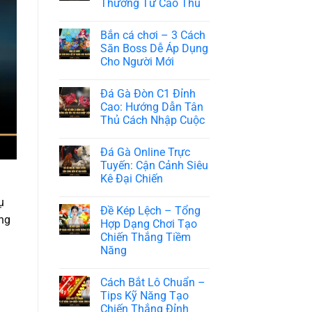
Thưởng Từ Cao Thủ
Bắn cá chơi – 3 Cách
Săn Boss Dễ Áp Dụng
Cho Người Mới
Đá Gà Đòn C1 Đỉnh
Cao: Hướng Dẫn Tân
Thủ Cách Nhập Cuộc
Đá Gà Online Trực
Tuyến: Cận Cảnh Siêu
Kê Đại Chiến
ụ
Đề Kép Lệch – Tổng
ảng
Hợp Dạng Chơi Tạo
Chiến Thắng Tiềm
Năng
Cách Bắt Lô Chuẩn –
Tips Kỹ Năng Tạo
Chiến Thắng Đỉnh