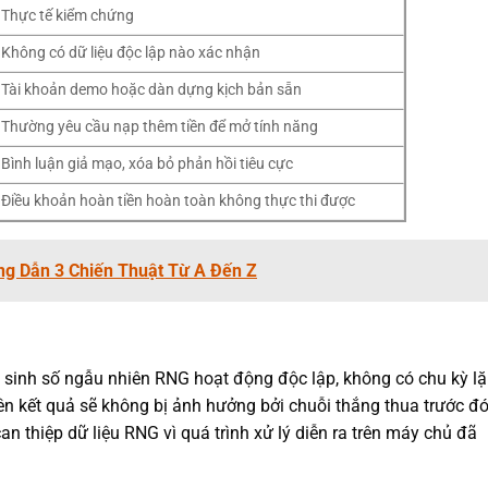
Thực tế kiểm chứng
Không có dữ liệu độc lập nào xác nhận
Tài khoản demo hoặc dàn dựng kịch bản sẵn
Thường yêu cầu nạp thêm tiền để mở tính năng
Bình luận giả mạo, xóa bỏ phản hồi tiêu cực
Điều khoản hoàn tiền hoàn toàn không thực thi được
ng Dẫn 3 Chiến Thuật Từ A Đến Z
ộ sinh số ngẫu nhiên RNG hoạt động độc lập, không có chu kỳ l
nên kết quả sẽ không bị ảnh hưởng bởi chuỗi thắng thua trước đ
 thiệp dữ liệu RNG vì quá trình xử lý diễn ra trên máy chủ đã