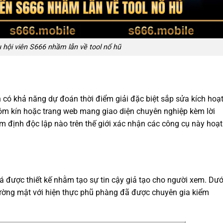
 hội viên S666 nhầm lẫn về tool nổ hũ
 có khả năng dự đoán thời điểm giải đặc biệt sắp sửa kích hoạt
m kín hoặc trang web mang giao diện chuyên nghiệp kèm lời
 định độc lập nào trên thế giới xác nhận các công cụ này hoạt
 được thiết kế nhằm tạo sự tin cậy giả tạo cho người xem. Dướ
ường mật với hiện thực phũ phàng đã được chuyên gia kiểm