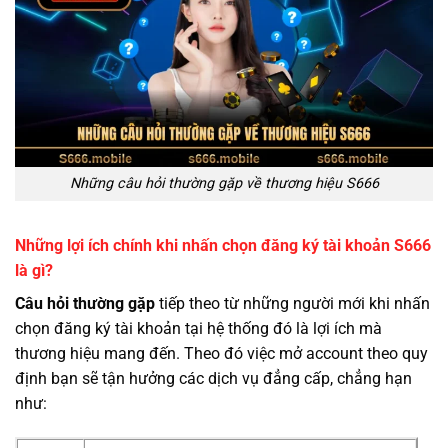
Những câu hỏi thường gặp về thương hiệu S666
Những lợi ích chính khi nhấn chọn đăng ký tài khoản S666
là gì?
Câu hỏi thường gặp
tiếp theo từ những người mới khi nhấn
chọn đăng ký tài khoản tại hệ thống đó là lợi ích mà
thương hiệu mang đến. Theo đó việc mở account theo quy
định bạn sẽ tận hưởng các dịch vụ đẳng cấp, chẳng hạn
như: