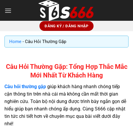
Bỏ
qua
nội
dung
ĐĂNG KÝ / ĐĂNG NHẬP
Home
-
Câu Hỏi Thường Gặp
Câu Hỏi Thường Gặp: Tổng Hợp Thắc Mắc
Mới Nhất Từ Khách Hàng
Câu hỏi thường gặp
giúp khách hàng nhanh chóng tiếp
cận thông tin trên nhà cái mà không cần mất thời gian
nghiên cứu. Toàn bộ nội dung được trình bày ngắn gọn dễ
hiểu giúp bạn nhanh chóng ấp dụng. Cùng S666 cập nhật
tin tức chi tiết hơn về chuyên mục qua bài viết dưới đây
nhé!