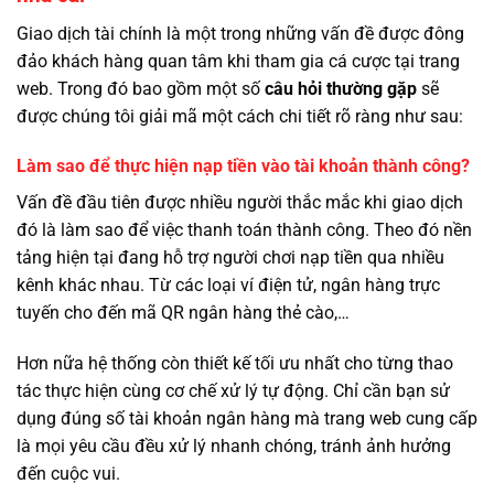
Giao dịch tài chính là một trong những vấn đề được đông
đảo khách hàng quan tâm khi tham gia cá cược tại trang
web. Trong đó bao gồm một số
câu hỏi thường gặp
sẽ
được chúng tôi giải mã một cách chi tiết rõ ràng như sau:
Làm sao để thực hiện nạp tiền vào tài khoản thành công?
Vấn đề đầu tiên được nhiều người thắc mắc khi giao dịch
đó là làm sao để việc thanh toán thành công. Theo đó nền
tảng hiện tại đang hỗ trợ người chơi nạp tiền qua nhiều
kênh khác nhau. Từ các loại ví điện tử, ngân hàng trực
tuyến cho đến mã QR ngân hàng thẻ cào,…
Hơn nữa hệ thống còn thiết kế tối ưu nhất cho từng thao
tác thực hiện cùng cơ chế xử lý tự động. Chỉ cần bạn sử
dụng đúng số tài khoản ngân hàng mà trang web cung cấp
là mọi yêu cầu đều xử lý nhanh chóng, tránh ảnh hưởng
đến cuộc vui.