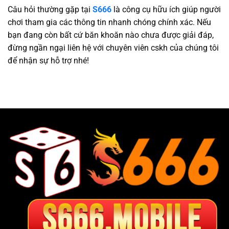
Câu hỏi thường gặp
tại
S666
là công cụ hữu ích giúp người
chơi tham gia các thông tin nhanh chóng chính xác. Nếu
bạn đang còn bất cứ băn khoăn nào chưa được giải đáp,
đừng ngần ngại liên hệ với chuyên viên cskh của chúng tôi
để nhận sự hỗ trợ nhé!