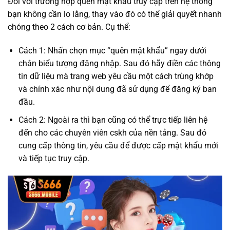
Đối với trường hợp quên mật khẩu truy cập trên hệ thống
bạn không cần lo lắng, thay vào đó có thể giải quyết nhanh
chóng theo 2 cách cơ bản. Cụ thể:
Cách 1: Nhấn chọn mục “quên mật khẩu” ngay dưới
chân biểu tượng đăng nhập. Sau đó hãy điền các thông
tin dữ liệu mà trang web yêu cầu một cách trùng khớp
và chính xác như nội dung đã sử dụng để đăng ký ban
đầu.
Cách 2: Ngoài ra thì bạn cũng có thể trực tiếp liên hệ
đến cho các chuyên viên cskh của nền tảng. Sau đó
cung cấp thông tin, yêu cầu để được cấp mật khẩu mới
và tiếp tục truy cập.