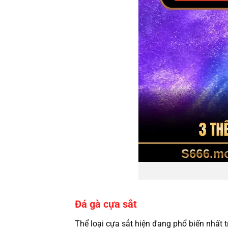
Đá gà cựa sắt
Thể loại cựa sắt hiện đang phổ biến nhất t