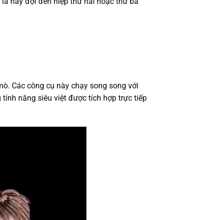
 là hãy đợi đến hiệp thứ hai hoặc thứ ba
 mò. Các công cụ này chạy song song với
ính năng siêu việt được tích hợp trực tiếp