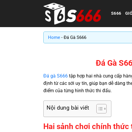
Bỏ
qua
S666
GIỚ
nội
dung
Home
-
Đá Gà S666
Đá Gà S66
Đá gà S666
tập hợp hai nhà cung cấp hàng
định từ các sới uy tín, giúp bạn dễ dàng th
điểm của từng hình thức thi đấu.
Nội dung bài viết
Hai sảnh chơi chính thức 