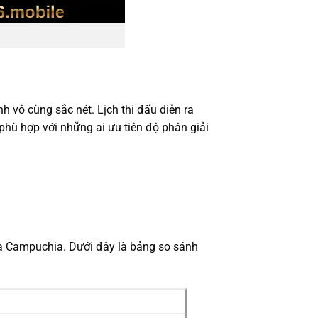
h vô cùng sắc nét. Lịch thi đấu diễn ra
phù hợp với những ai ưu tiên độ phân giải
 và Campuchia. Dưới đây là bảng so sánh