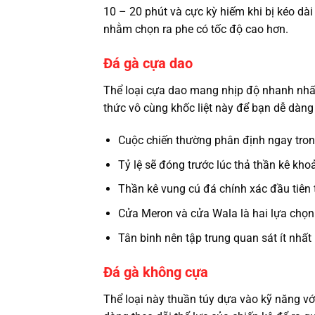
10 – 20 phút và cực kỳ hiếm khi bị kéo dài
nhằm chọn ra phe có tốc độ cao hơn.
Đá gà cựa dao
Thể loại cựa dao mang nhịp độ nhanh nhất 
thức vô cùng khốc liệt này để bạn dễ dàng
Cuộc chiến thường phân định ngay trong
Tỷ lệ sẽ đóng trước lúc thả thần kê kho
Thần kê vung cú đá chính xác đầu tiên t
Cửa Meron và cửa Wala là hai lựa chọn 
Tân binh nên tập trung quan sát ít nhất
Đá gà không cựa
Thể loại này thuần túy dựa vào kỹ năng vớ