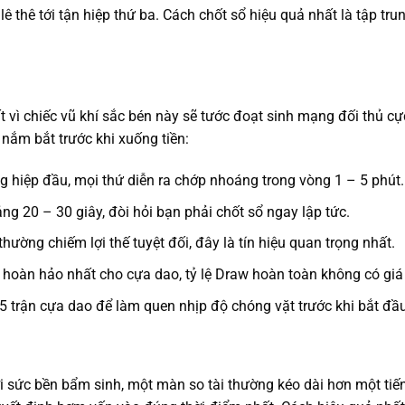
 lê thê tới tận hiệp thứ ba. Cách chốt sổ hiệu quả nhất là tập t
vì chiếc vũ khí sắc bén này sẽ tước đoạt sinh mạng đối thủ cự
 nắm bắt trước khi xuống tiền:
 hiệp đầu, mọi thứ diễn ra chớp nhoáng trong vòng 1 – 5 phút.
ảng 20 – 30 giây, đòi hỏi bạn phải chốt sổ ngay lập tức.
hường chiếm lợi thế tuyệt đối, đây là tín hiệu quan trọng nhất.
hoàn hảo nhất cho cựa dao, tỷ lệ Draw hoàn toàn không có giá t
 5 trận cựa dao để làm quen nhịp độ chóng vặt trước khi bắt đầu
i sức bền bẩm sinh, một màn so tài thường kéo dài hơn một tiế