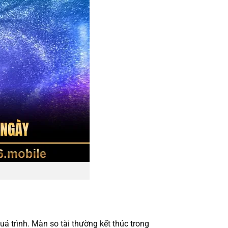
uá trình. Màn so tài thường kết thúc trong