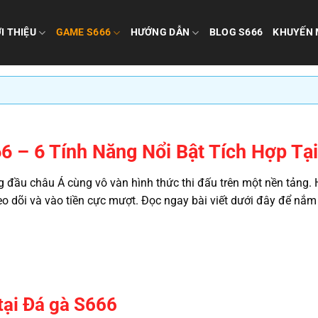
I THIỆU
GAME S666
HƯỚNG DẪN
BLOG S666
KHUYẾN 
6 – 6 Tính Năng Nổi Bật Tích Hợp Tạ
 đầu châu Á cùng vô vàn hình thức thi đấu trên một nền tảng.
eo dõi và vào tiền cực mượt. Đọc ngay bài viết dưới đây để nắm r
tại Đá gà S666