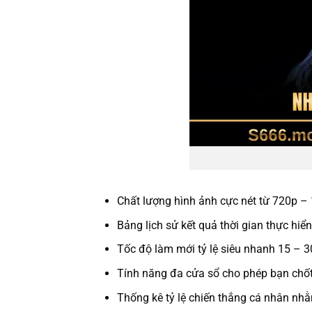
Chất lượng hình ảnh cực nét từ 720p – 1
Bảng lịch sử kết quả thời gian thực hi
Tốc độ làm mới tỷ lệ siêu nhanh 15 – 3
Tính năng đa cửa sổ cho phép bạn chốt 
Thống kê tỷ lệ chiến thắng cá nhân nhằ