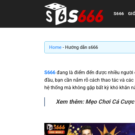
Bỏ
qua
S666
GIỚ
nội
dung
Home
-
Hướng dẫn s666
S666
đang là điểm đến được nhiều người c
đầu, bạn cần nắm rõ cách thao tác và các 
hệ thống mà không gặp bất kỳ khó khăn n
Xem thêm: Mẹo Chơi Cá Cược