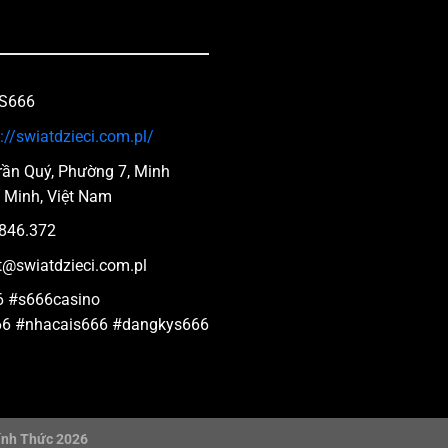
 S666
://swiatdzieci.com.pl/
rần Quý, Phường 7, Minh
 Minh, Việt Nam
846.372
t@swiatdzieci.com.pl
6 #s666casino
66 #nhacais666 #dangkys666
ính Thức 2026