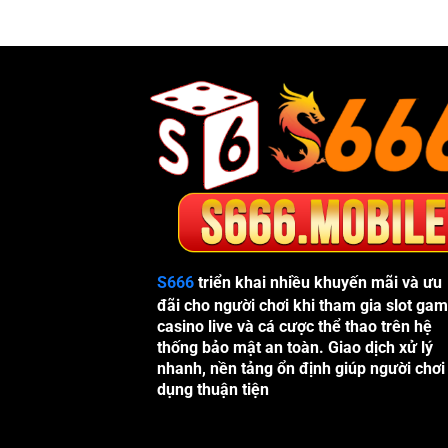
S666
triển khai nhiều khuyến mãi và ưu
đãi cho người chơi khi tham gia slot gam
casino live và cá cược thể thao trên hệ
thống bảo mật an toàn. Giao dịch xử lý
nhanh, nền tảng ổn định giúp người chơi
dụng thuận tiện