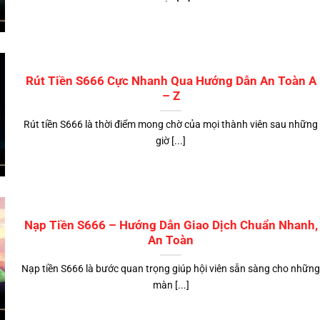
Rút Tiền S666 Cực Nhanh Qua Hướng Dẫn An Toàn A
– Z
Rút tiền S666 là thời điểm mong chờ của mọi thành viên sau những
giờ [...]
Nạp Tiền S666 – Hướng Dẫn Giao Dịch Chuẩn Nhanh,
An Toàn
Nạp tiền S666 là bước quan trọng giúp hội viên sẵn sàng cho nhữn
màn [...]