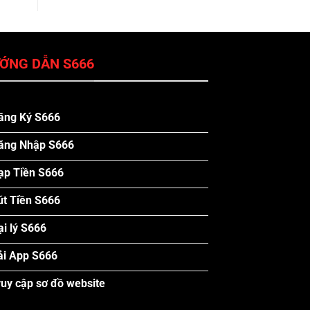
ỚNG DẪN S666
ng Ký S666
ng Nhập S666
p Tiền S666
t Tiền S666
i lý S666
i App S666
uy cập sơ đồ website