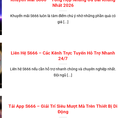
Nhất 2026
Khuyến mãi S666 luôn là tâm điểm chú ý nhờ những phần quà có
giá [...]
Liên Hệ S666 – Các Kênh Trực Tuyến Hỗ Trợ Nhanh
24/7
Liên hệ S666 nếu cần hỗ trợ nhanh chóng và chuyên nghiệp nhất.
Đội ngũ [...]
Tải App S666 – Giải Trí Siêu Mượt Mà Trên Thiết Bị Di
Động