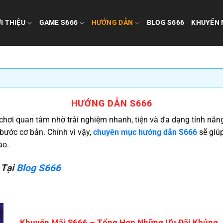
I THIỆU
GAME S666
HƯỚNG DẪN
BLOG S666
KHUYẾN 
HƯỚNG DẪN S666
hơi quan tâm nhờ trải nghiệm nhanh, tiện và đa dạng tính năng
bước cơ bản. Chính vì vậy,
chuyên mục hướng dẫn S666
sẽ giúp
ào.
 Tại
Blog S666
Khuyến Mãi S666 – Tổng Hợp Những Ưu Đãi Khủng