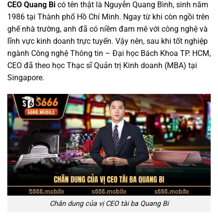
CEO Quang Bi
có tên thật là Nguyễn Quang Bình, sinh năm
1986 tại Thành phố Hồ Chí Minh. Ngay từ khi còn ngồi trên
ghế nhà trường, anh đã có niềm đam mê với công nghệ và
lĩnh vực kinh doanh trực tuyến. Vậy nên, sau khi tốt nghiệp
ngành Công nghệ Thông tin – Đại học Bách Khoa TP. HCM,
CEO đã theo học Thạc sĩ Quản trị Kinh doanh (MBA) tại
Singapore.
Chân dung của vị CEO tài ba Quang Bi