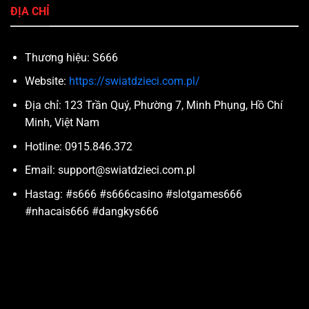
ĐỊA CHỈ
Thương hiệu: S666
Website:
https://swiatdzieci.com.pl/
Địa chỉ:
123 Trần Quý, Phường 7, Minh Phụng, Hồ Chí
Minh, Việt Nam
Hotline:
0915.846.372
Email:
support@swiatdzieci.com.pl
Hastag: #s666 #s666casino #slotgames666
#nhacais666 #dangkys666