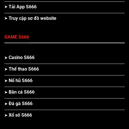
Tải App S666
Truy cập sơ đồ website
GAME S666
Casino S666
Thể thao S666
Nổ hũ S666
Bắn cá S666
Đá gà S666
Xổ số S666