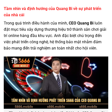
Tầm nhìn và định hướng của Quang Bi về sự phát triển
của nhà cái
Trong quá trình điều hành của mình,
CEO Quang Bi
luôn
đặt mục tiêu xây dựng thương hiệu trở thành sân chơi giải
trí online hàng đầu khu vực. Anh đặc biệt chú trọng đến
việc phát triển công nghệ, hệ thống bảo mật nhằm đảm
bảo mang đến trải nghiệm an toàn nhất cho hội viên.