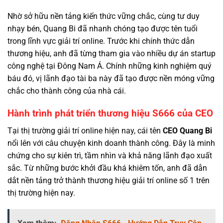
Nhờ sở hữu nền tảng kiến thức vững chắc, cùng tư duy
nhạy bén, Quang Bi đã nhanh chóng tạo được tên tuổi
trong lĩnh vực giải trí online. Trước khi chính thức dẫn
thương hiệu, anh đã từng tham gia vào nhiều dự án startup
công nghệ tại Đông Nam Á. Chính những kinh nghiệm quý
báu đó, vị lãnh đạo tài ba này đã tạo được nền móng vững
chắc cho thành công của nhà cái.
Hành trình phát triển thương hiệu S666 của CEO
Tại thị trường giải trí online hiện nay, cái tên
CEO Quang Bi
nổi lên với câu chuyện kinh doanh thành công. Đây là minh
chứng cho sự kiên trì, tầm nhìn và khả năng lãnh đạo xuất
sắc. Từ những bước khởi đầu khá khiêm tốn, anh đã dẫn
dắt nền tảng trở thành thương hiệu giải trí online số 1 trên
thị trường hiện nay.