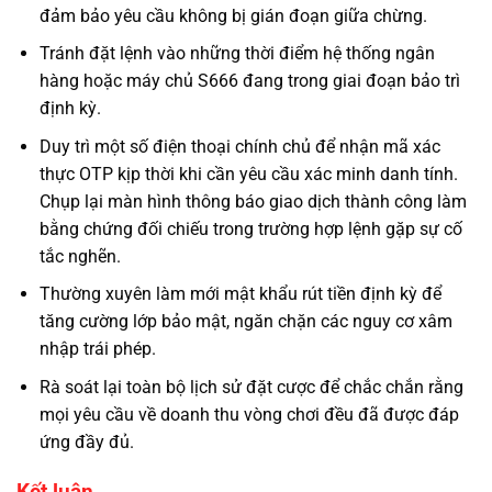
đảm bảo yêu cầu không bị gián đoạn giữa chừng.
Tránh đặt lệnh vào những thời điểm hệ thống ngân
hàng hoặc máy chủ S666 đang trong giai đoạn bảo trì
định kỳ.
Duy trì một số điện thoại chính chủ để nhận mã xác
thực OTP kịp thời khi cần yêu cầu xác minh danh tính.
Chụp lại màn hình thông báo giao dịch thành công làm
bằng chứng đối chiếu trong trường hợp lệnh gặp sự cố
tắc nghẽn.
Thường xuyên làm mới mật khẩu rút tiền định kỳ để
tăng cường lớp bảo mật, ngăn chặn các nguy cơ xâm
nhập trái phép.
Rà soát lại toàn bộ lịch sử đặt cược để chắc chắn rằng
mọi yêu cầu về doanh thu vòng chơi đều đã được đáp
ứng đầy đủ.
Kết luận