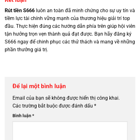
Rút tiền S666
luôn an toàn đã minh chứng cho sự uy tín và
tiềm lực tài chính vững mạnh của thương hiệu giải trí top
đầu. Thực hiện đúng các hướng dẫn phía trên giúp hội viên
tận hưởng trọn vẹn thành quả đạt được. Bạn hãy đăng ký
S666 ngay để chinh phục các thử thách và mang về những
phần thưởng giá trị.
Để lại một bình luận
Email của bạn sẽ không được hiển thị công khai.
Các trường bắt buộc được đánh dấu
*
Bình luận
*