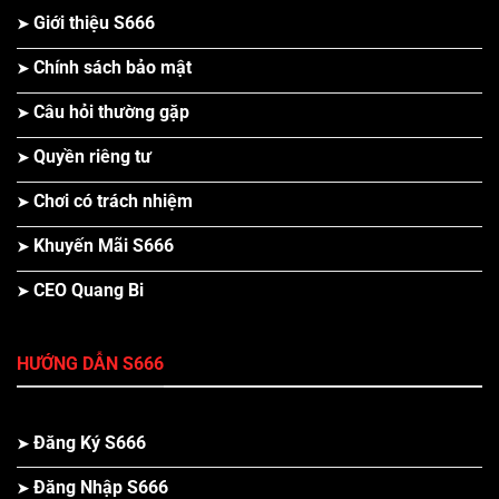
Giới thiệu S666
Chính sách bảo mật
Câu hỏi thường gặp
Quyền riêng tư
Chơi có trách nhiệm
Khuyến Mãi S666
CEO Quang Bi
HƯỚNG DẪN S666
Đăng Ký S666
Đăng Nhập S666