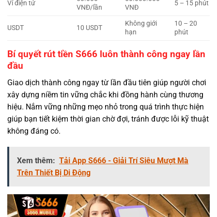
Ví điện tử
5 – 15 phút
VNĐ/lần
VNĐ
Không giới
10 – 20
USDT
10 USDT
hạn
phút
Bí quyết rút tiền S666 luôn thành công ngay lần
đầu
Giao dịch thành công ngay từ lần đầu tiên giúp người chơi
xây dựng niềm tin vững chắc khi đồng hành cùng thương
hiệu. Nắm vững những mẹo nhỏ trong quá trình thực hiện
giúp bạn tiết kiệm thời gian chờ đợi, tránh được lỗi kỹ thuật
không đáng có.
Xem thêm:
Tải App S666 - Giải Trí Siêu Mượt Mà
Trên Thiết Bị Di Động