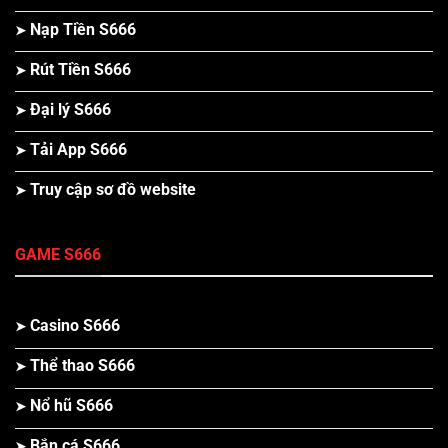
Nạp Tiền S666
Rút Tiền S666
Đại lý S666
Tải App S666
Truy cập sơ đồ website
GAME S666
Casino S666
Thể thao S666
Nổ hũ S666
Bắn cá S666