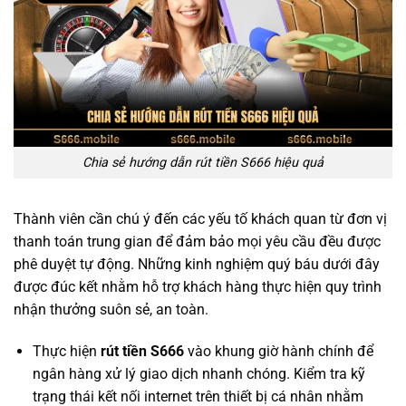
Chia sẻ hướng dẫn rút tiền S666 hiệu quả
Thành viên cần chú ý đến các yếu tố khách quan từ đơn vị
thanh toán trung gian để đảm bảo mọi yêu cầu đều được
phê duyệt tự động. Những kinh nghiệm quý báu dưới đây
được đúc kết nhằm hỗ trợ khách hàng thực hiện quy trình
nhận thưởng suôn sẻ, an toàn.
Thực hiện
rút tiền S666
vào khung giờ hành chính để
ngân hàng xử lý giao dịch nhanh chóng. Kiểm tra kỹ
trạng thái kết nối internet trên thiết bị cá nhân nhằm