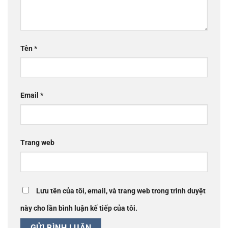
Tên
*
Email
*
Trang web
Lưu tên của tôi, email, và trang web trong trình duyệt
này cho lần bình luận kế tiếp của tôi.