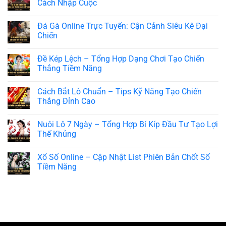
Cách Nhập Cuộc
Đá Gà Online Trực Tuyến: Cận Cảnh Siêu Kê Đại
Chiến
Đề Kép Lệch – Tổng Hợp Dạng Chơi Tạo Chiến
Thắng Tiềm Năng
Cách Bắt Lô Chuẩn – Tips Kỹ Năng Tạo Chiến
Thắng Đỉnh Cao
Nuôi Lô 7 Ngày – Tổng Hợp Bí Kíp Đầu Tư Tạo Lợi
Thế Khủng
Xổ Số Online – Cập Nhật List Phiên Bản Chốt Số
Tiềm Năng