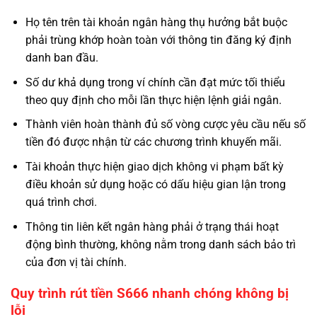
Họ tên trên tài khoản ngân hàng thụ hưởng bắt buộc
phải trùng khớp hoàn toàn với thông tin đăng ký định
danh ban đầu.
Số dư khả dụng trong ví chính cần đạt mức tối thiểu
theo quy định cho mỗi lần thực hiện lệnh giải ngân.
Thành viên hoàn thành đủ số vòng cược yêu cầu nếu số
tiền đó được nhận từ các chương trình khuyến mãi.
Tài khoản thực hiện giao dịch không vi phạm bất kỳ
điều khoản sử dụng hoặc có dấu hiệu gian lận trong
quá trình chơi.
Thông tin liên kết ngân hàng phải ở trạng thái hoạt
động bình thường, không nằm trong danh sách bảo trì
của đơn vị tài chính.
Quy trình rút tiền S666 nhanh chóng không bị
lỗi