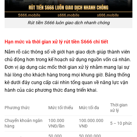
Rút tiền S666 luôn giao dịch nhanh chóng
Hạn mức và thời gian xử lý rút tiền S666 chi tiết
Nắm rõ các thông số về giới hạn giao dịch giúp thành viên
chủ động hơn trong kế hoạch sử dụng nguồn vốn cá nhân.
Đơn vị áp dụng các mốc thời gian xử lý nhằm mang lại sự
hài lòng cho khách hàng trong mọi khung giờ. Bảng thống
kê dưới đây cung cấp cái nhìn tổng quan về năng lực vận
hành của các phương thức đang triển khai.
Thời gian
Phương thức
Mức tối thiểu
Mức tối đa
xử lý
Chuyển khoản ngân
100.000
100.000.000
5 – 10 phút
hàng
VNĐ/lần
VNĐ
50.000
50.000.000