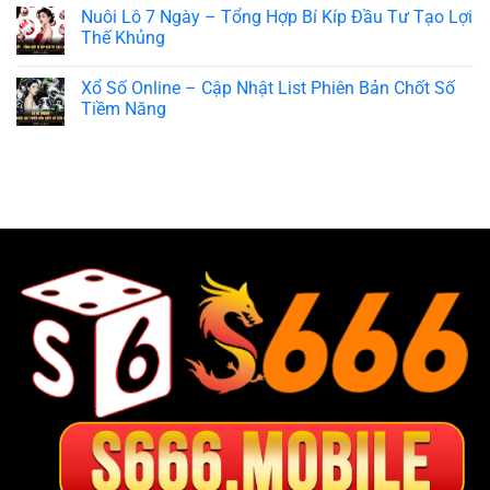
Nuôi Lô 7 Ngày – Tổng Hợp Bí Kíp Đầu Tư Tạo Lợi
Thế Khủng
Xổ Số Online – Cập Nhật List Phiên Bản Chốt Số
Tiềm Năng