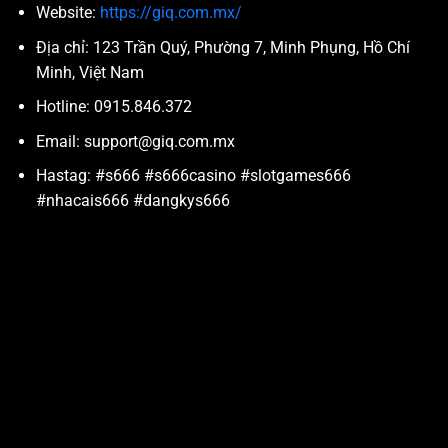
Website:
https://giq.com.mx/
Địa chỉ:
123 Trần Quý, Phường 7, Minh Phụng, Hồ Chí
Minh, Việt Nam
Hotline:
0915.846.372
Email:
support@giq.com.mx
Hastag: #s666 #s666casino #slotgames666
#nhacais666 #dangkys666