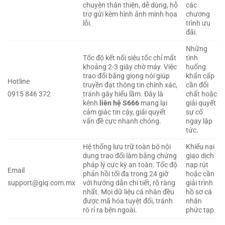
chuyện thân thiện, dễ dùng, hỗ
các
trợ gửi kèm hình ảnh minh họa
chương
lỗi.
trình ưu
đãi.
Những
Tốc độ kết nối siêu tốc chỉ mất
tình
khoảng 2-3 giây chờ máy. Việc
huống
trao đổi bằng giọng nói giúp
khẩn cấp
Hotline
truyền đạt thông tin chính xác,
cần đối
tránh gây hiểu lầm. Đây là
chất hoặc
0915 846 372
kênh
liên hệ S666
mang lại
giải quyết
cảm giác tin cậy, giải quyết
sự cố
vấn đề cực nhanh chóng.
ngay lập
tức.
Hệ thống lưu trữ toàn bộ nội
Khiếu nại
dung trao đổi làm bằng chứng
giao dịch
pháp lý cực kỳ an toàn. Tốc độ
nạp rút
Email
phản hồi tối đa trong 24 giờ
hoặc cần
với hướng dẫn chi tiết, rõ ràng
giải trình
support@giq.com.mx
nhất. Mọi dữ liệu cá nhân đều
hồ sơ cá
được mã hóa tuyệt đối, tránh
nhân
rò rỉ ra bên ngoài.
phức tạp.