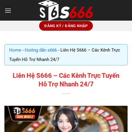
Bỏ
qua
nội
dung
ĐĂNG KÝ / ĐĂNG NHẬP
Home
-
Hướng dẫn s666
-
Liên Hệ S666 – Các Kênh Trực
Tuyến Hỗ Trợ Nhanh 24/7
Liên Hệ S666 – Các Kênh Trực Tuyến
Hỗ Trợ Nhanh 24/7