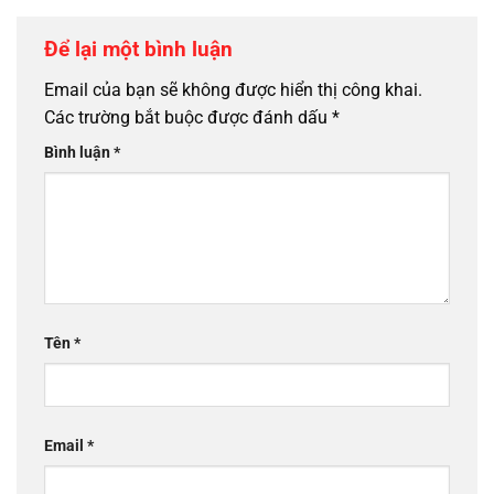
Để lại một bình luận
Email của bạn sẽ không được hiển thị công khai.
Các trường bắt buộc được đánh dấu
*
Bình luận
*
Tên
*
Email
*