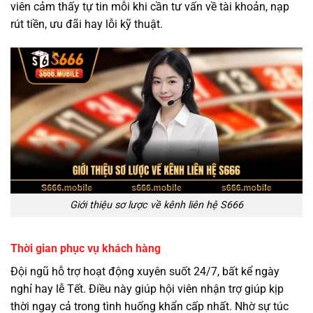
viên cảm thấy tự tin mỗi khi cần tư vấn về tài khoản, nạp
rút tiền, ưu đãi hay lỗi kỹ thuật.
Giới thiệu sơ lược về kênh liên hệ S666
Thời gian phục vụ khách hàng
Đội ngũ hỗ trợ hoạt động xuyên suốt 24/7, bất kể ngày
nghỉ hay lễ Tết. Điều này giúp hội viên nhận trợ giúp kịp
thời ngay cả trong tình huống khẩn cấp nhất. Nhờ sự túc